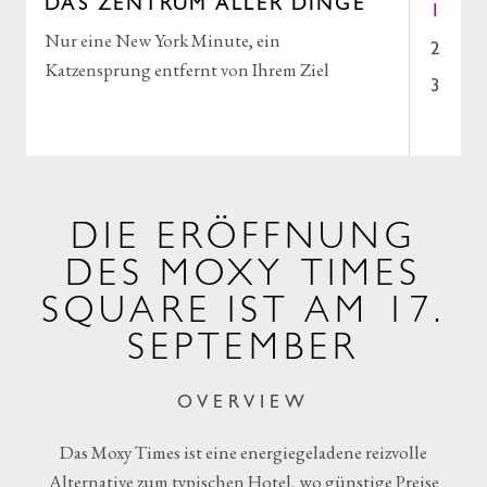
1
SCHLAFZIMMER
Bequeme Betten, großzügige Rainshower-
2
Duschen & clevere Designmerkmale
3
DIE ERÖFFNUNG
DES MOXY TIMES
SQUARE IST AM 17.
SEPTEMBER
OVERVIEW
Das Moxy Times ist eine energiegeladene reizvolle
Alternative zum typischen Hotel, wo günstige Preise